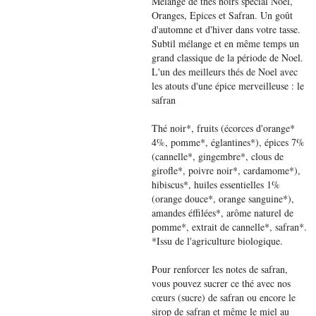
Mélange de thés noirs spécial Noël,
Oranges, Epices et Safran. Un goût
d'automne et d'hiver dans votre tasse.
Subtil mélange et en même temps un
grand classique de la période de Noel.
L'un des meilleurs thés de Noel avec
les atouts d'une épice merveilleuse : le
safran
Thé noir*, fruits (écorces d'orange*
4%, pomme*, églantines*), épices 7%
(cannelle*, gingembre*, clous de
girofle*, poivre noir*, cardamome*),
hibiscus*, huiles essentielles 1%
(orange douce*, orange sanguine*),
amandes éffilées*, arôme naturel de
pomme*, extrait de cannelle*, safran*.
*Issu de l'agriculture biologique.
Pour renforcer les notes de safran,
vous pouvez sucrer ce thé avec nos
cœurs (sucre) de safran ou encore le
sirop de safran et même le miel au