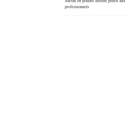
Safran en poudre destiné plutôt aux
professionnels