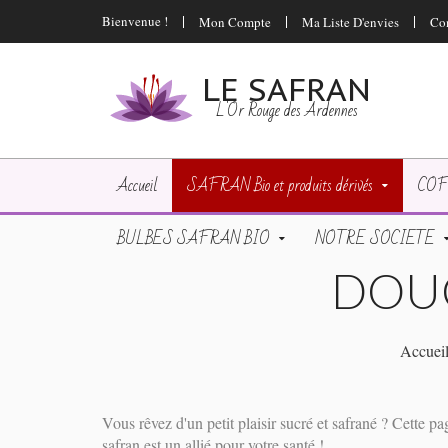
Bienvenue !
Mon Compte
Ma Liste D'envies
Co
LE SAFRAN
L'Or Rouge des Ardennes
Accueil
SAFRAN Bio et produits dérivés
COF
BULBES SAFRAN BIO
NOTRE SOCIETE
DOU
Accuei
Vous rêvez d'un petit plaisir sucré et safrané ? Cette pa
safran est un allié pour votre santé !