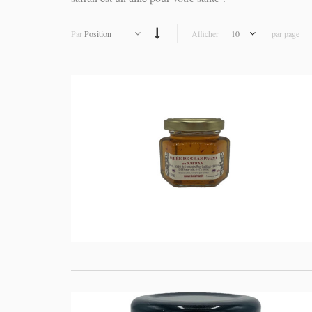
Par
Position
Afficher
10
par page