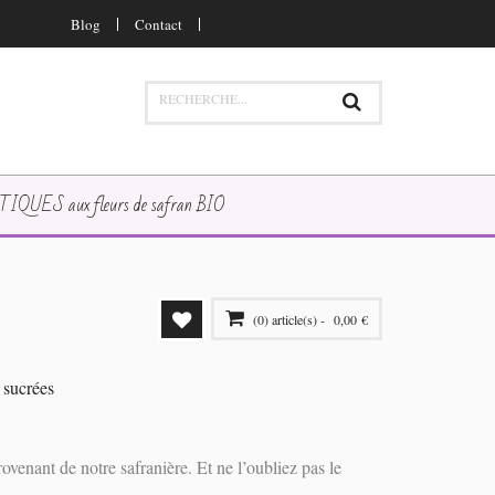
Blog
Contact
QUES aux fleurs de safran BIO
(0) article(s) -
0,00 €
il y a
0 article
dans votre panier.
sucrées
VOIR PANIER
PAYER
ovenant de notre safranière. Et ne l’oubliez pas le
VOIR PANIER
PAYER