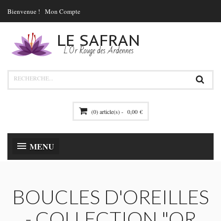
Bienvenue !
Mon Compte
LE SAFRAN
L'Or Rouge des Ardennes
(0) article(s) -
0,00 €
MENU
BOUCLES D'OREILLES
- COLLECTION "OR