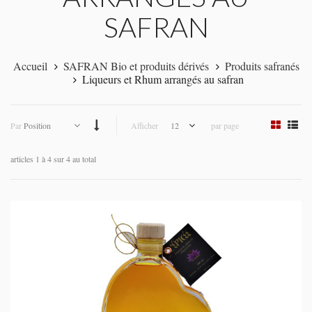
SAFRAN
Accueil
SAFRAN Bio et produits dérivés
Produits safranés
Liqueurs et Rhum arrangés au safran
Par
Position
Afficher
12
par page
articles 1 à 4 sur 4 au total