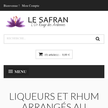
Bienvenue !
Mon Compte
LE SAFRAN
L'Or Rouge des Ardennes
(0) article(s) -
0,00 €
MENU
LIQUEURS ET RHUM
ARRANGÉS AU