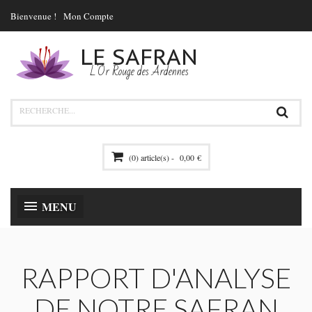
Bienvenue !
Mon Compte
LE SAFRAN
L'Or Rouge des Ardennes
(0) article(s) -
0,00 €
MENU
RAPPORT D'ANALYSE
DE NOTRE SAFRAN