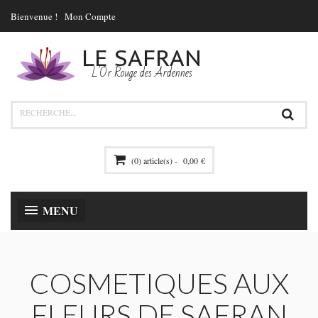
Bienvenue !
Mon Compte
LE SAFRAN
L'Or Rouge des Ardennes
(0) article(s) -
0,00 €
MENU
COSMETIQUES AUX
FLEURS DE SAFRAN