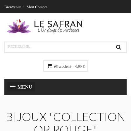
Bienvenue !
Mon Compte
LE SAFRAN
L'Or Rouge des Ardennes
(0) article(s) -
0,00 €
MENU
BIJOUX "COLLECTION
OR ROUGE"