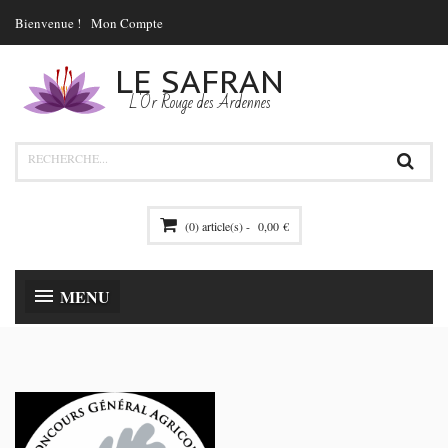
Bienvenue !
Mon Compte
LE SAFRAN
L'Or Rouge des Ardennes
(0) article(s) -
0,00 €
MENU