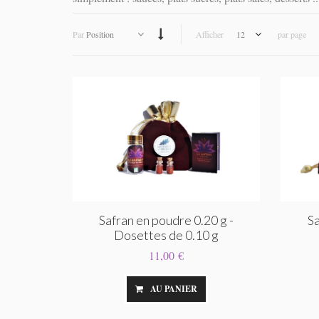
Par
Position
Afficher
12
par page
Safran en poudre 0.20 g -
Sa
Dosettes de 0.10 g
11,00 €
AU PANIER