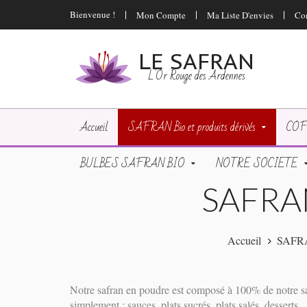
Bienvenue !
Mon Compte
Ma Liste D'envies
Co
LE SAFRAN
L'Or Rouge des Ardennes
Accueil
SAFRAN Bio et produits dérivés
COF
BULBES SAFRAN BIO
NOTRE SOCIETE
SAFRA
Accueil
SAFRAN
Notre safran en poudre est composé à 100% de notre saf
simplement : sauces, plats sucrés, plats salés, desserts ..