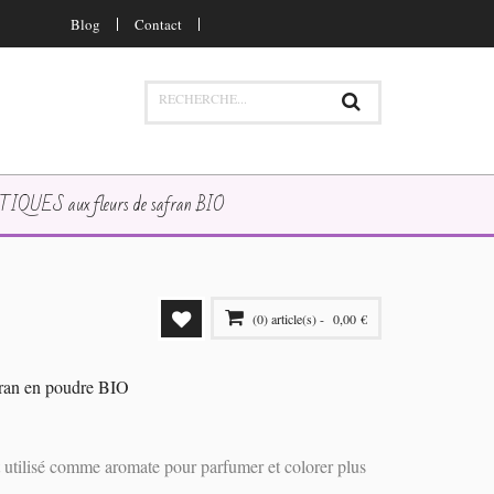
Blog
Contact
QUES aux fleurs de safran BIO
(0) article(s) -
0,00 €
il y a
0 article
dans votre panier.
ran en poudre BIO
VOIR PANIER
PAYER
t utilisé comme aromate pour parfumer et colorer plus
VOIR PANIER
PAYER