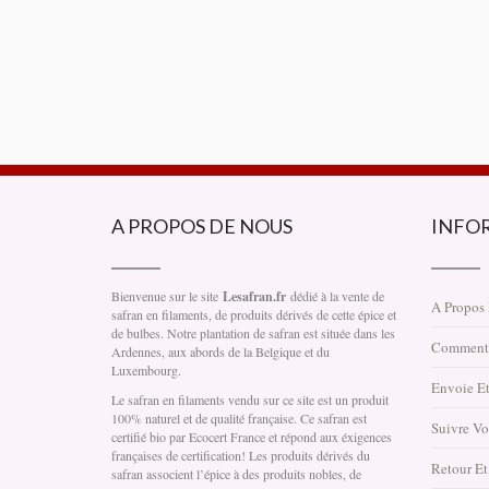
A PROPOS DE NOUS
INFO
Bienvenue sur le site
Lesafran.fr
dédié à la vente de
A Propos
safran en filaments, de produits dérivés de cette épice et
de bulbes. Notre plantation de safran est située dans les
Comment
Ardennes, aux abords de la Belgique et du
Luxembourg.
Envoie Et
Le safran en filaments vendu sur ce site est un produit
100% naturel et de qualité française. Ce safran est
Suivre V
certifié bio par Ecocert France et répond aux éxigences
françaises de certification! Les produits dérivés du
Retour E
safran associent l’épice à des produits nobles, de