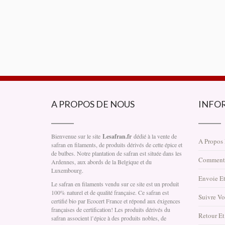
A PROPOS DE NOUS
INFO
Bienvenue sur le site
Lesafran.fr
dédié à la vente de
A Propos
safran en filaments, de produits dérivés de cette épice et
de bulbes. Notre plantation de safran est située dans les
Comment
Ardennes, aux abords de la Belgique et du
Luxembourg.
Envoie Et
Le safran en filaments vendu sur ce site est un produit
100% naturel et de qualité française. Ce safran est
Suivre V
certifié bio par Ecocert France et répond aux éxigences
françaises de certification! Les produits dérivés du
Retour E
safran associent l’épice à des produits nobles, de