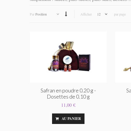
Par
Position
Afficher
12
par page
Safran en poudre 0.20 g -
Sa
Dosettes de 0.10 g
11,00 €
AU PANIER