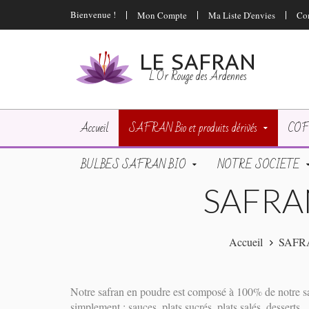
Bienvenue !
Mon Compte
Ma Liste D'envies
Co
LE SAFRAN
L'Or Rouge des Ardennes
Accueil
SAFRAN Bio et produits dérivés
COF
BULBES SAFRAN BIO
NOTRE SOCIETE
SAFRA
Accueil
SAFRAN
Notre safran en poudre est composé à 100% de notre saf
simplement : sauces, plats sucrés, plats salés, desserts ..