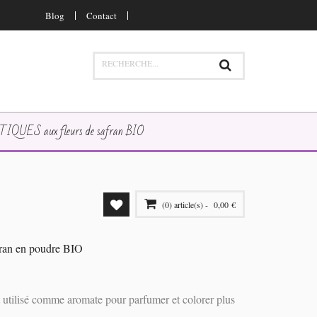
Blog
Contact
QUES aux fleurs de safran BIO
(0) article(s) -
0,00 €
il y a
0 article
dans votre panier.
ran en poudre BIO
VOIR PANIER
PAYER
t utilisé comme aromate pour parfumer et colorer plus
VOIR PANIER
PAYER