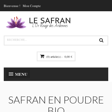
Bienvenue !
Mon Compte
LE SAFRAN
L'Or Rouge des Ardennes
(0) article(s) -
0,00 €
MENU
SAFRAN EN POUDRE
BIO