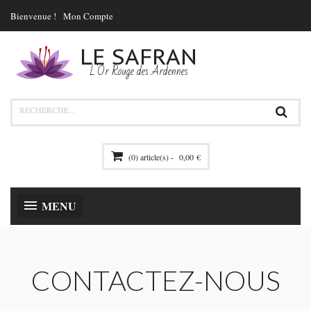
Bienvenue !
Mon Compte
LE SAFRAN
L'Or Rouge des Ardennes
(0) article(s) -
0,00 €
MENU
CONTACTEZ-NOUS