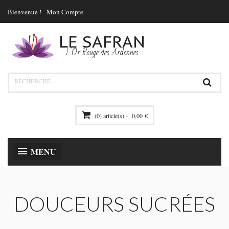
Bienvenue !
Mon Compte
LE SAFRAN
L'Or Rouge des Ardennes
(0) article(s) -
0,00 €
MENU
DOUCEURS SUCRÉES