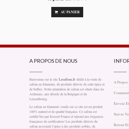
AU PANIER
A PROPOS DE NOUS
INFO
Bienvenue sur le site
Lesafran.fr
dédié à la vente de
A Propos
safran en filaments, de produits dérivés de cette épice et
de bulbes. Notre plantation de safran est située dans les
Comment
Ardennes, aux abords de la Belgique et du
Luxembourg.
Envoie Et
Le safran en filaments vendu sur ce site est un produit
100% naturel et de qualité française. Ce safran est
Suivre V
certifié bio par Ecocert France et répond aux éxigences
françaises de certification! Les produits dérivés du
Retour E
safran associent l’épice à des produits nobles, de