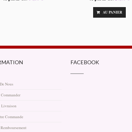
AU PANIER
RMATION
FACEBOOK
 De Nous
 Commander
 Livraison
otre Commande
t Remboursement