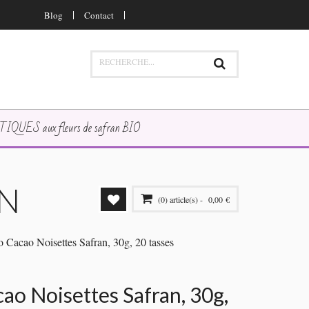
Blog
Contact
QUES aux fleurs de safran BIO
AN
(0) article(s) -
0,00 €
il y a
0 article
dans votre panier.
o Cacao Noisettes Safran, 30g, 20 tasses
VOIR PANIER
PAYER
cao Noisettes Safran, 30g,
VOIR PANIER
PAYER