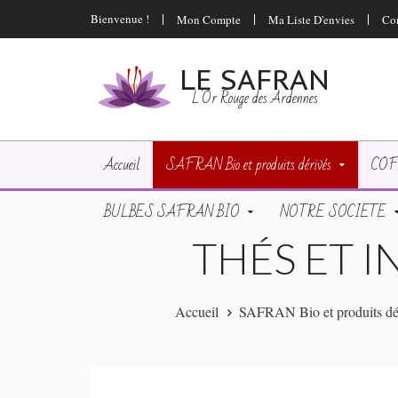
Bienvenue !
Mon Compte
Ma Liste D'envies
Co
LE SAFRAN
L'Or Rouge des Ardennes
Accueil
SAFRAN Bio et produits dérivés
COF
BULBES SAFRAN BIO
NOTRE SOCIETE
THÉS ET 
Accueil
SAFRAN Bio et produits dé