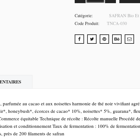
Catégorie:
SAFRAN Bio Et P
Code Produit:
TNCA-030
ENTAIRES
se, parfumée au cacao et aux noisettes harmonie de thé noir vivifiant ag
*, honeybush*, écorces de cacao* 10%, noisettes* 5%, guarana*, fleur
Commerce équitable Technique de récolte : Récolte manuelle Procédé de fa
sation et conditionnement Taux de fermentation : 100% de fermentation
s, près de 200 filaments de safran