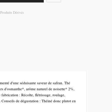
roduits Dérivés
rémenté d'une séduisante saveur de safran. Thé
s d'osmanthe*, arôme naturel de noisette* 2%,
brication : Récolte, flétrissage, roulage,
 Conseils de dégustation : Théiné donc plutot en