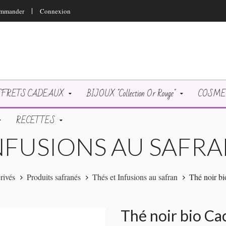
mmander
Connexion
FRETS CADEAUX
BIJOUX "Collection Or Rouge"
COSMETI
RECETTES
INFUSIONS AU SAFR
rivés
Produits safranés
Thés et Infusions au safran
Thé noir bi
Thé noir bio Ca