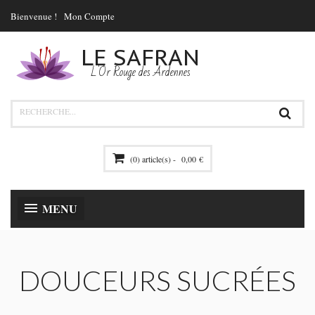
Bienvenue !
Mon Compte
LE SAFRAN
L'Or Rouge des Ardennes
(0) article(s) -
0,00 €
MENU
DOUCEURS SUCRÉES